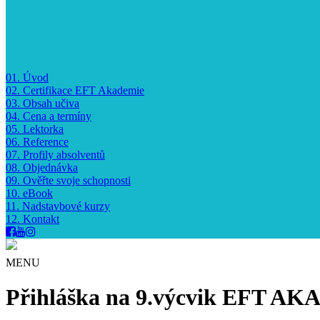
01.
Úvod
02.
Certifikace EFT Akademie
03.
Obsah učiva
04.
Cena a termíny
05.
Lektorka
06.
Reference
07.
Profily absolventů
08.
Objednávka
09.
Ověřte svoje schopnosti
10.
eBook
11.
Nadstavbové kurzy
12.
Kontakt
MENU
Přihláška na 9.výcvik EFT A